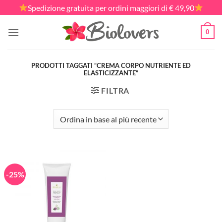
Salta
Spedizione gratuita per ordini maggiori di € 49,90
ai
contenuti
0
PRODOTTI TAGGATI “CREMA CORPO NUTRIENTE ED
ELASTICIZZANTE”
FILTRA
-25%