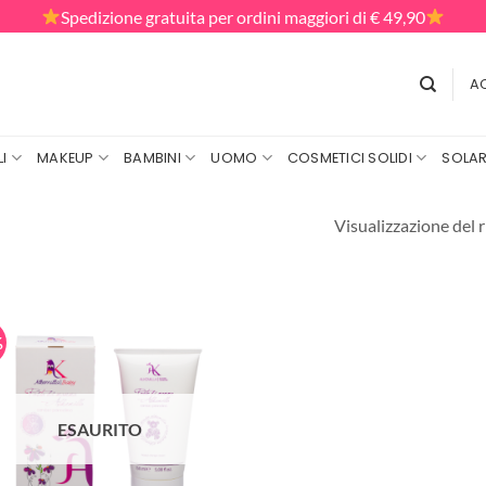
Spedizione gratuita per ordini maggiori di € 49,90
AC
I
MAKEUP
BAMBINI
UOMO
COSMETICI SOLIDI
SOLAR
Visualizzazione del r
%
ESAURITO