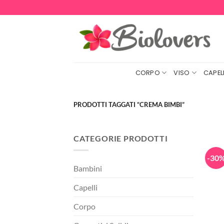
Salta
ai
contenuti
CORPO
VISO
CAPELL
PRODOTTI TAGGATI “CREMA BIMBI”
CATEGORIE PRODOTTI
-30
Bambini
Capelli
Corpo