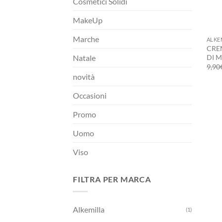
Cosmetici Solidi
MakeUp
+
Marche
ALKE
CRE
DI 
Natale
9,90
novità
Occasioni
Promo
Uomo
Viso
FILTRA PER MARCA
Alkemilla
(1)