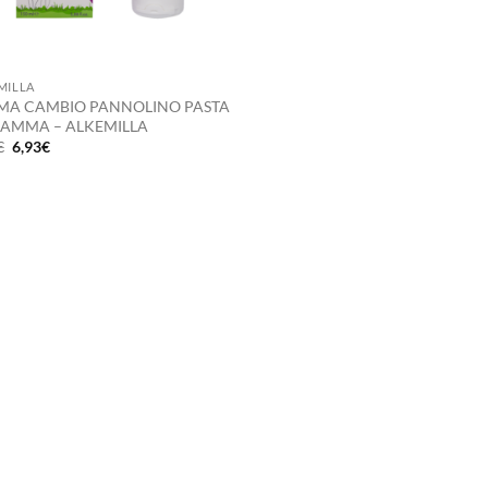
MILLA
MA CAMBIO PANNOLINO PASTA
MAMMA – ALKEMILLA
Il
Il
€
6,93
€
prezzo
prezzo
originale
attuale
era:
è:
9,90€.
6,93€.