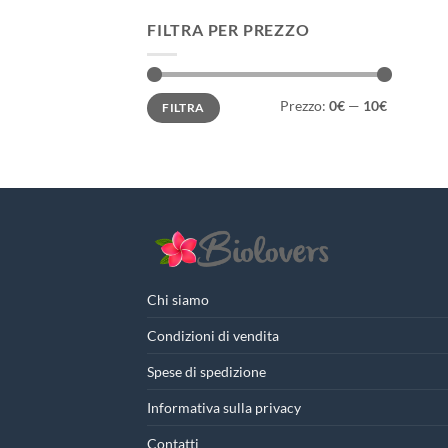
FILTRA PER PREZZO
Prezzo
Prezzo
Prezzo:
0€
—
10€
FILTRA
Min
Max
Chi siamo
Condizioni di vendita
Spese di spedizione
Informativa sulla privacy
Contatti