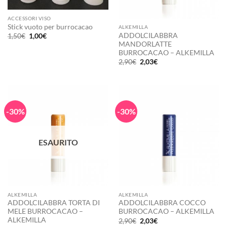
ACCESSORI VISO
Stick vuoto per burrocacao
ALKEMILLA
ADDOLCILABBRA
Il
Il
1,50
€
1,00
€
prezzo
prezzo
MANDORLATTE
originale
attuale
BURROCACAO – ALKEMILLA
era:
è:
Il
Il
2,90
€
2,03
€
1,50€.
1,00€.
prezzo
prezzo
originale
attuale
era:
è:
2,90€.
2,03€.
-30%
-30%
ESAURITO
ALKEMILLA
ALKEMILLA
ADDOLCILABBRA TORTA DI
ADDOLCILABBRA COCCO
MELE BURROCACAO –
BURROCACAO – ALKEMILLA
ALKEMILLA
Il
Il
2,90
€
2,03
€
prezzo
prezzo