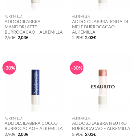
ALKEMILLA
ALKEMILLA
ADDOLCILABBRA
ADDOLCILABBRA TORTA DI
MANDORLATTE
MELE BURROCACAO –
BURROCACAO – ALKEMILLA
ALKEMILLA
Il
Il
Il
Il
2,90
€
2,03
€
2,90
€
2,03
€
prezzo
prezzo
prezzo
prezzo
originale
attuale
originale
attuale
era:
è:
era:
è:
2,90€.
2,03€.
2,90€.
2,03€.
-30%
-30%
ESAURITO
ALKEMILLA
ALKEMILLA
ADDOLCILABBRA COCCO
ADDOLCILABBRA NEUTRO
BURROCACAO – ALKEMILLA
BURROCACAO – ALKEMILLA
Il
Il
Il
Il
2,90
€
2,03
€
2,90
€
2,03
€
prezzo
prezzo
prezzo
prezzo