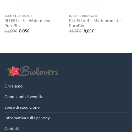
BLUSH E BRONZER
BLUSH E BRONZER
BLUSH n. 5 – Watermelon –
BLUSH n. 4 – Mattone matte –
PuroBio
PuroBio
Il
Il
Il
Il
11,50
€
8,05
€
11,50
€
8,05
€
prezzo
prezzo
prezzo
prezzo
originale
attuale
originale
attuale
era:
è:
era:
è:
11,50€.
8,05€.
11,50€.
8,05€.
Chi siamo
Condizioni di vendita
Spese di spedizione
Informativa sulla privacy
Contatti