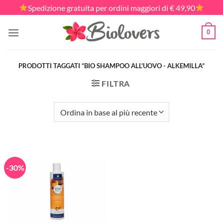
Salta
Spedizione gratuita per ordini maggiori di € 49,90
ai
contenuti
0
PRODOTTI TAGGATI “BIO SHAMPOO ALL'UOVO - ALKEMILLA”
FILTRA
-30%