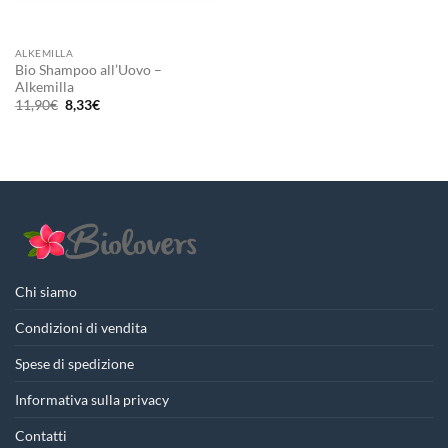
ALKEMILLA
Bio Shampoo all’Uovo –
Alkemilla
Il
Il
11,90
€
8,33
€
prezzo
prezzo
originale
attuale
era:
è:
11,90€.
8,33€.
Chi siamo
Condizioni di vendita
Spese di spedizione
Informativa sulla privacy
Contatti