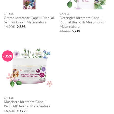
CAPELLI
CAPELLI
Crema Idratante Capelli Ricci ai
Detangler Idratante Capelli
Semi di Lino – Maternatura
Ricci al Burro di Murumuru –
Maternatura
Il
Il
14,90
€
9,68
€
prezzo
prezzo
Il
Il
14,90
€
9,68
€
originale
attuale
prezzo
prezzo
era:
è:
originale
attuale
14,90€.
9,68€.
era:
è:
14,90€.
9,68€.
-35%
CAPELLI
Maschera idratante Capelli
Ricci All’ Avena- Maternatura
Il
Il
16,60
€
10,79
€
prezzo
prezzo