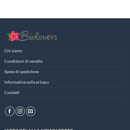
originale
attuale
era:
è:
16,60€.
10,79€.
Chi siamo
Condizioni di vendita
Spese di spedizione
Informativa sulla privacy
Contatti