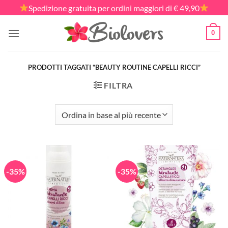
Salta
Spedizione gratuita per ordini maggiori di € 49,90
ai
contenuti
0
PRODOTTI TAGGATI “BEAUTY ROUTINE CAPELLI RICCI”
FILTRA
-35%
-35%