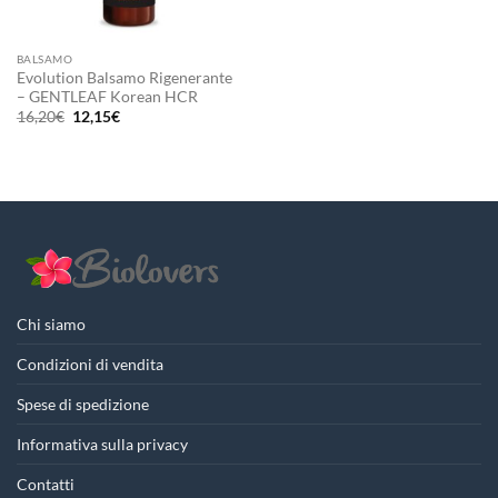
BALSAMO
Evolution Balsamo Rigenerante
– GENTLEAF Korean HCR
Il
Il
16,20
€
12,15
€
prezzo
prezzo
originale
attuale
era:
è:
16,20€.
12,15€.
Chi siamo
Condizioni di vendita
Spese di spedizione
Informativa sulla privacy
Contatti