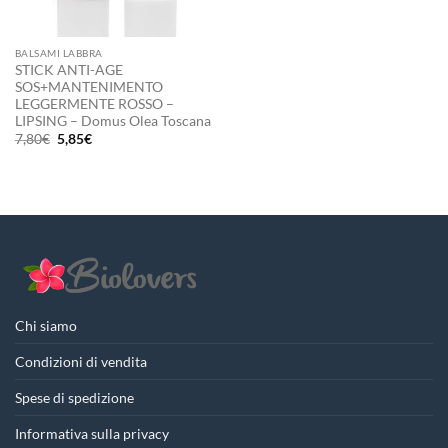
BALSAMI LABBRA
STICK ANTI-AGE
SOS+MANTENIMENTO
LEGGERMENTE ROSSO –
LIPSING – Domus Olea Toscana
Il
Il
7,80
€
5,85
€
prezzo
prezzo
originale
attuale
era:
è:
7,80€.
5,85€.
Chi siamo
Condizioni di vendita
Spese di spedizione
Informativa sulla privacy