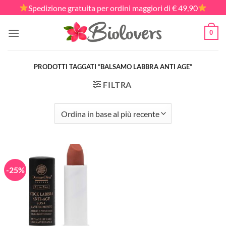
Salta
Spedizione gratuita per ordini maggiori di € 49,90
ai
contenuti
0
PRODOTTI TAGGATI “BALSAMO LABBRA ANTI AGE”
FILTRA
-25%