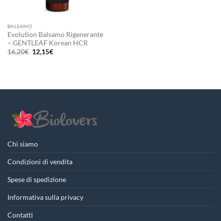
BALSAMO
Evolution Balsamo Rigenerante
– GENTLEAF Korean HCR
Il
Il
16,20
€
12,15
€
prezzo
prezzo
originale
attuale
era:
è:
16,20€.
12,15€.
Chi siamo
Condizioni di vendita
Spese di spedizione
Informativa sulla privacy
Contatti