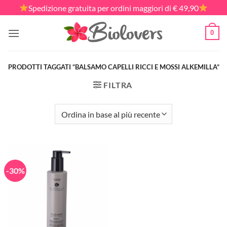
Salta
Spedizione gratuita per ordini maggiori di € 49,90
ai
contenuti
0
PRODOTTI TAGGATI “BALSAMO CAPELLI RICCI E MOSSI ALKEMILLA”
FILTRA
-30%