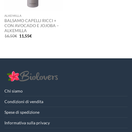
ALKEMILLA
BALSAMO CAPELLI RICCI +
CON AVOCADO E JOJOBA –
ALKEMILLA
Il
Il
16,50
€
11,55
€
prezzo
prezzo
originale
attuale
era:
è:
16,50€.
11,55€.
Chi siamo
Condizioni di vendita
Spese di spedizione
Informativa sulla privacy