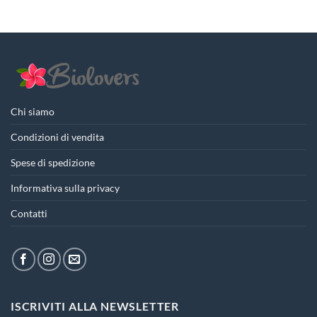
era:
è:
17,90€.
13,42€.
Chi siamo
Condizioni di vendita
Spese di spedizione
Informativa sulla privacy
Contatti
ISCRIVITI ALLA NEWSLETTER