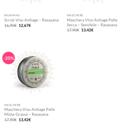
RASAYANA
MASCHERE
Maschera Viso Antiage Pelle
Scrub Viso Antiage – Rasayana
Secca – Sensibile – Rasayana
Il
Il
16,90
€
12,67
€
prezzo
prezzo
Il
Il
17,90
€
13,42
€
originale
attuale
prezzo
prezzo
era:
è:
originale
attuale
16,90€.
12,67€.
era:
è:
17,90€.
13,42€.
-25%
MASCHERE
Maschera Viso Antiage Pelle
Mista-Grassa – Rasayana
Il
Il
17,90
€
13,42
€
prezzo
prezzo
originale
attuale