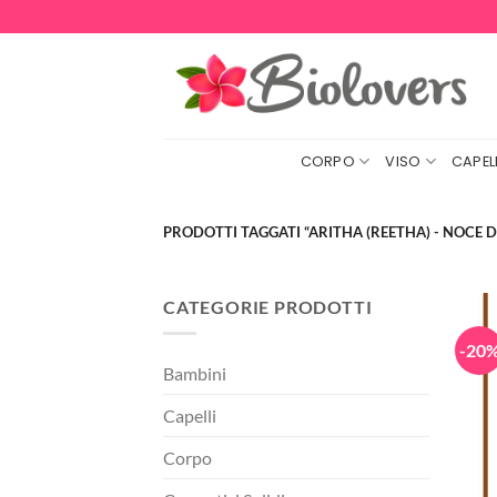
Salta
ai
contenuti
CORPO
VISO
CAPELL
PRODOTTI TAGGATI “ARITHA (REETHA) - NOCE 
CATEGORIE PRODOTTI
-20
Bambini
Capelli
Corpo