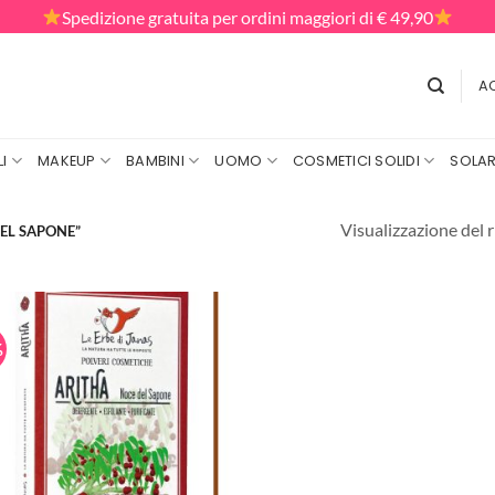
Spedizione gratuita per ordini maggiori di € 49,90
AC
I
MAKEUP
BAMBINI
UOMO
COSMETICI SOLIDI
SOLAR
Visualizzazione del r
DEL SAPONE”
%