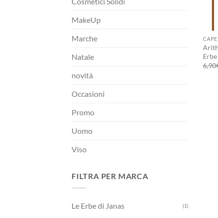
Cosmetici Solidi
MakeUp
+
Marche
CAPE
Arit
Erbe 
Natale
6,90
novità
Occasioni
Promo
Uomo
Viso
FILTRA PER MARCA
Le Erbe di Janas
(1)