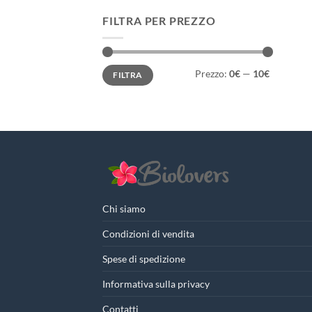
FILTRA PER PREZZO
Prezzo
Prezzo
Prezzo:
0€
—
10€
FILTRA
Min
Max
Chi siamo
Condizioni di vendita
Spese di spedizione
Informativa sulla privacy
Contatti