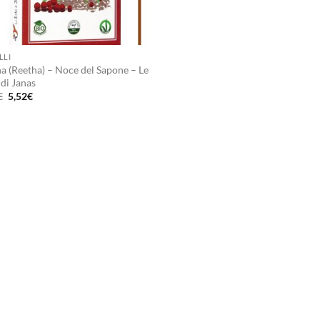
LLI
ha (Reetha) – Noce del Sapone – Le
di Janas
Il
Il
€
5,52
€
prezzo
prezzo
originale
attuale
era:
è:
6,90€.
5,52€.