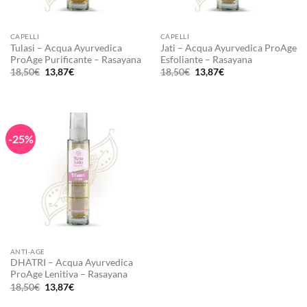
CAPELLI
CAPELLI
Tulasi – Acqua Ayurvedica
Jati – Acqua Ayurvedica ProAge
ProAge Purificante – Rasayana
Esfoliante – Rasayana
Il
Il
Il
Il
18,50
€
13,87
€
18,50
€
13,87
€
prezzo
prezzo
prezzo
prezzo
originale
attuale
originale
attuale
era:
è:
era:
è:
18,50€.
13,87€.
18,50€.
13,87€.
-25%
ANTI-AGE
DHATRI – Acqua Ayurvedica
ProAge Lenitiva – Rasayana
Il
Il
18,50
€
13,87
€
prezzo
prezzo
originale
attuale