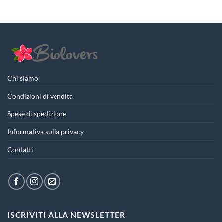
era:
è:
18,50€.
13,87€.
Chi siamo
Condizioni di vendita
Spese di spedizione
Informativa sulla privacy
Contatti
ISCRIVITI ALLA NEWSLETTER