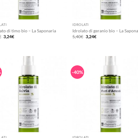
+
LATI
IDROLATI
ato di timo bio – La Saponaria
Idrolato di geranio bio – La Sapon
Il
Il
Il
Il
€
3,24
€
5,40
€
3,24
€
prezzo
prezzo
prezzo
prezzo
originale
attuale
originale
attuale
era:
è:
era:
è:
5,40€.
3,24€.
5,40€.
3,24€.
%
-40%
+
LATI
IDROLATI