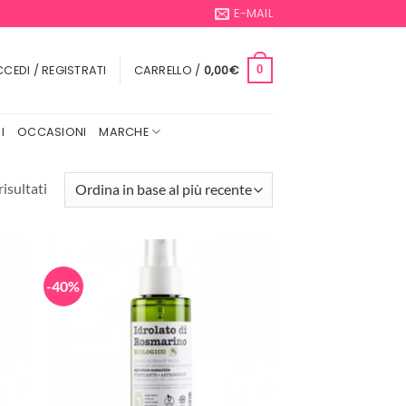
E-MAIL
CEDI / REGISTRATI
CARRELLO /
0,00
€
0
I
OCCASIONI
MARCHE
Ordina
risultati
in
base
al
più
-40%
recente