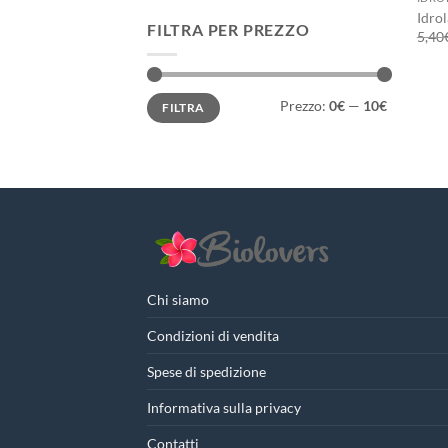
Idrol
FILTRA PER PREZZO
5,40
Prezzo
Prezzo
Prezzo:
0€
—
10€
FILTRA
Min
Max
Chi siamo
Condizioni di vendita
Spese di spedizione
Informativa sulla privacy
Contatti