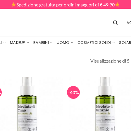
Spedizione gratuita per ordini maggiori di € 49,90
AC
I
MAKEUP
BAMBINI
UOMO
COSMETICI SOLIDI
SOLAR
Visualizzazione di 5 
%
-40%