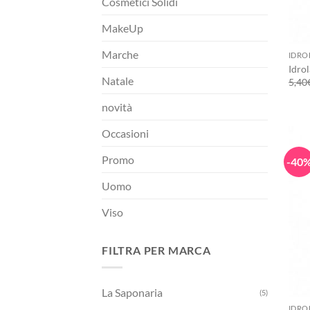
Cosmetici Solidi
MakeUp
+
Marche
IDRO
Idrol
Natale
5,40
novità
Occasioni
Promo
-40
Uomo
Viso
FILTRA PER MARCA
+
La Saponaria
(5)
IDRO