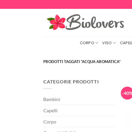
Salta
ai
contenuti
CORPO
VISO
CAPELL
PRODOTTI TAGGATI “ACQUA AROMATICA”
CATEGORIE PRODOTTI
-40
Bambini
Capelli
Corpo