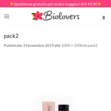
Salta
Spedizione gratuita per ordini maggiori di € 49,90
ai
contenuti
pack2
Pubblicato
3 Novembre 2019
alle
1000 × 1000
in
pack2