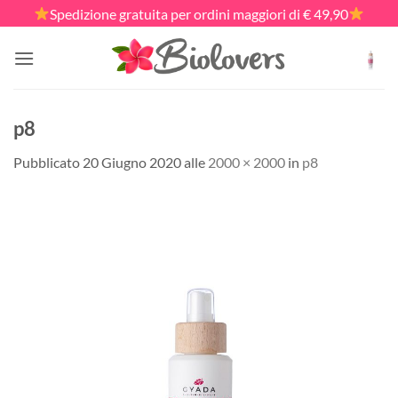
Salta
Spedizione gratuita per ordini maggiori di € 49,90
ai
contenuti
p8
Pubblicato
20 Giugno 2020
alle
2000 × 2000
in
p8