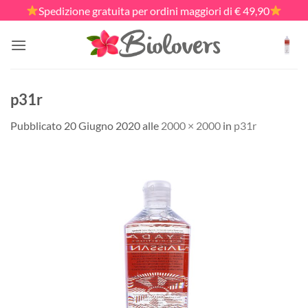
Salta
Spedizione gratuita per ordini maggiori di € 49,90
ai
contenuti
p31r
Pubblicato
20 Giugno 2020
alle
2000 × 2000
in
p31r