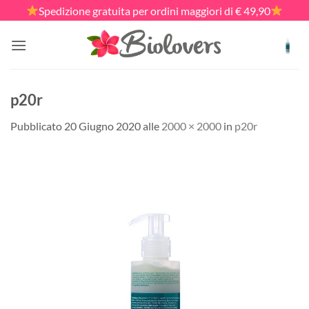
Salta
Spedizione gratuita per ordini maggiori di € 49,90
ai
contenuti
p20r
Pubblicato
20 Giugno 2020
alle
2000 × 2000
in
p20r