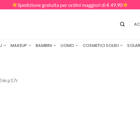
Spedizione gratuita per ordini maggiori di € 49,90
AC
I
MAKEUP
BAMBINI
UOMO
COSMETICI SOLIDI
SOLAR
0
in
p17r