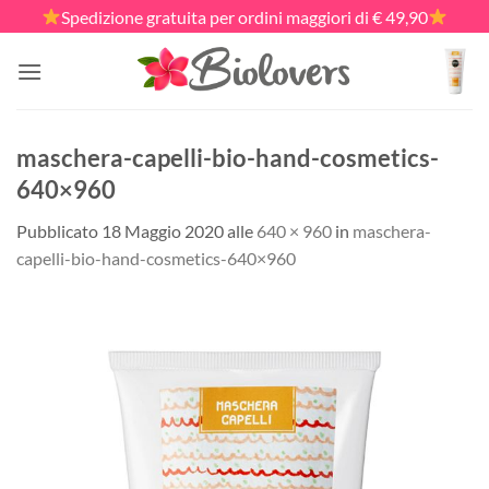
Salta
Spedizione gratuita per ordini maggiori di € 49,90
ai
contenuti
maschera-capelli-bio-hand-cosmetics-
640×960
Pubblicato
18 Maggio 2020
alle
640 × 960
in
maschera-
capelli-bio-hand-cosmetics-640×960