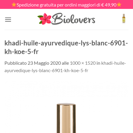
Salta
Spedizione gratuita per ordini maggiori di € 49,90
ai
contenuti
khadi-huile-ayurvedique-lys-blanc-6901-
kh-koe-5-fr
Pubblicato
23 Maggio 2020
alle
1000 × 1520
in
khadi-huile-
ayurvedique-lys-blanc-6901-kh-koe-5-fr