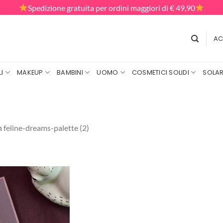
Spedizione gratuita per ordini maggiori di € 49,90
AC
I
MAKEUP
BAMBINI
UOMO
COSMETICI SOLIDI
SOLAR
n
feline-dreams-palette (2)