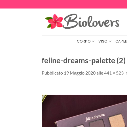
Salta
ai
contenuti
CORPO
VISO
CAPELL
feline-dreams-palette (2)
Pubblicato
19 Maggio 2020
alle
441 × 523
i