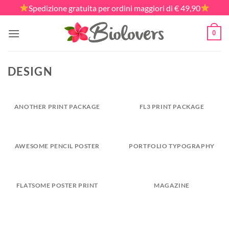
Salta
Spedizione gratuita per ordini maggiori di € 49,90
ai
contenuti
0
DESIGN
ANOTHER PRINT PACKAGE
FL3 PRINT PACKAGE
AWESOME PENCIL POSTER
PORTFOLIO TYPOGRAPHY
FLATSOME POSTER PRINT
MAGAZINE