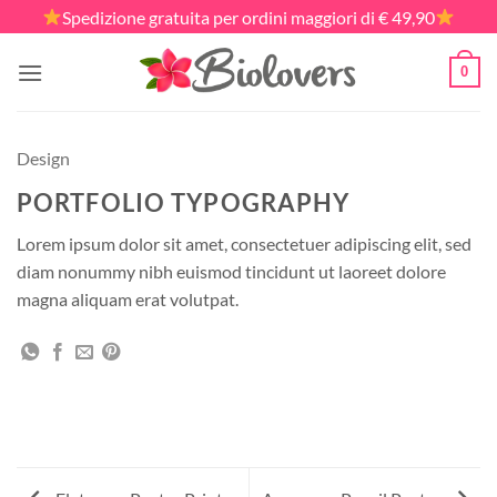
Salta
Spedizione gratuita per ordini maggiori di € 49,90
ai
contenuti
0
Design
PORTFOLIO TYPOGRAPHY
Lorem ipsum dolor sit amet, consectetuer adipiscing elit, sed
diam nonummy nibh euismod tincidunt ut laoreet dolore
magna aliquam erat volutpat.