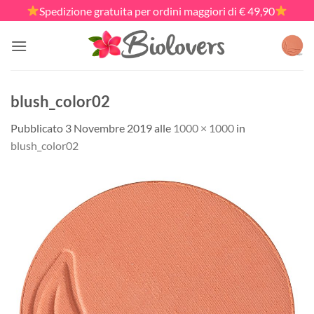
Salta
Spedizione gratuita per ordini maggiori di € 49,90
ai
contenuti
blush_color02
Pubblicato
3 Novembre 2019
alle
1000 × 1000
in
blush_color02