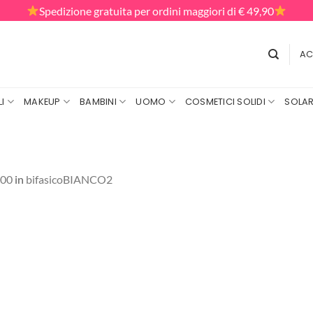
Spedizione gratuita per ordini maggiori di € 49,90
AC
I
MAKEUP
BAMBINI
UOMO
COSMETICI SOLIDI
SOLAR
000
in
bifasicoBIANCO2