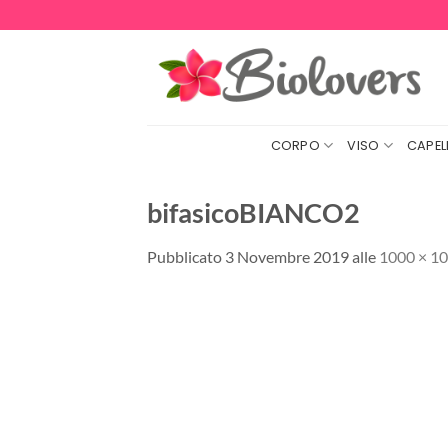
Salta
ai
contenuti
CORPO
VISO
CAPELL
bifasicoBIANCO2
Pubblicato
3 Novembre 2019
alle
1000 × 1