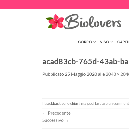
Salta
ai
contenuti
CORPO
VISO
CAPELL
acad83cb-765d-43ab-b
Pubblicato
25 Maggio 2020
alle
2048 × 204
I trackback sono chiusi, ma puoi
lasciare un commen
←
Precedente
Successivo
→