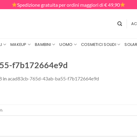
Spedizione gratuita per ordini maggiori di € 49,90
AC
I
MAKEUP
BAMBINI
UOMO
COSMETICI SOLIDI
SOLAR
a55-f7b172664e9d
8
in
acad83cb-765d-43ab-ba55-f7b172664e9d
to
.