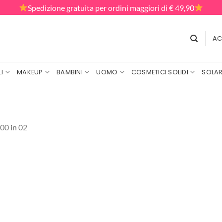
Spedizione gratuita per ordini maggiori di € 49,90
AC
I
MAKEUP
BAMBINI
UOMO
COSMETICI SOLIDI
SOLAR
000
in
02