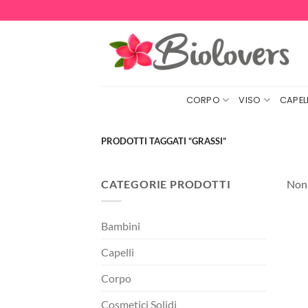
Salta
ai
contenuti
CORPO
VISO
CAPELL
PRODOTTI TAGGATI “GRASSI”
CATEGORIE PRODOTTI
Non 
Bambini
Capelli
Corpo
Cosmetici Solidi