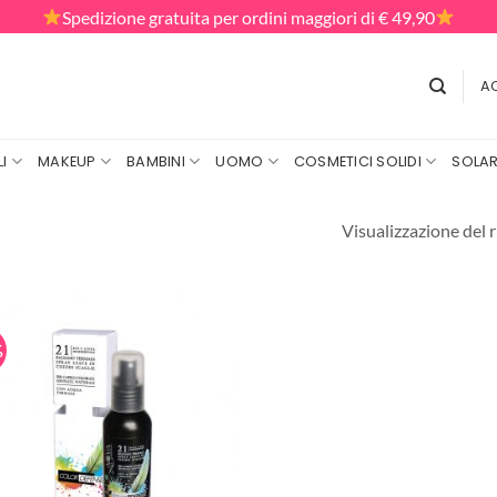
Spedizione gratuita per ordini maggiori di € 49,90
AC
I
MAKEUP
BAMBINI
UOMO
COSMETICI SOLIDI
SOLAR
Visualizzazione del r
%