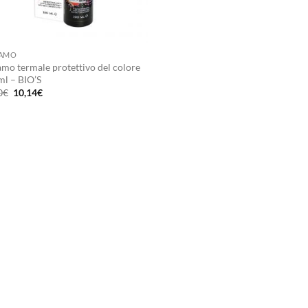
SAMO
amo termale protettivo del colore
ml – BIO’S
Il
Il
0
€
10,14
€
prezzo
prezzo
originale
attuale
era:
è:
16,90€.
10,14€.