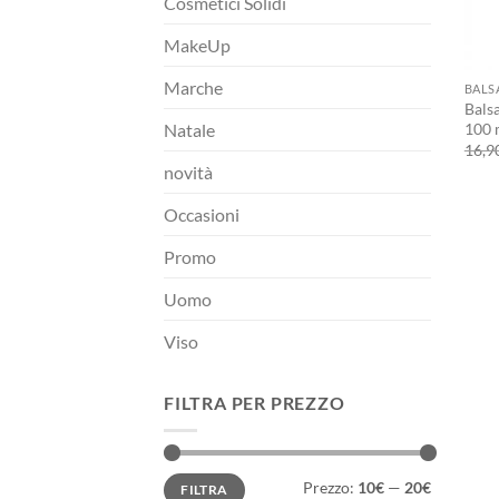
Cosmetici Solidi
MakeUp
+
Marche
BAL
Bals
100 
Natale
16,9
novità
Occasioni
Promo
Uomo
Viso
FILTRA PER PREZZO
Prezzo
Prezzo
Prezzo:
10€
—
20€
FILTRA
Min
Max